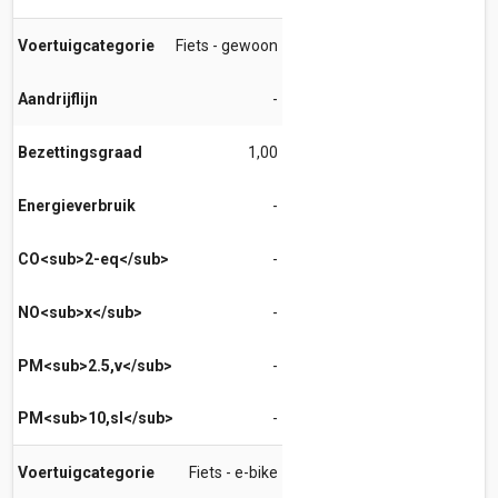
Voertuigcategorie
Fiets - gewoon
Aandrijflijn
-
Bezettingsgraad
1,00
Energieverbruik
-
CO<sub>2-eq</sub>
-
NO<sub>x</sub>
-
PM<sub>2.5,v</sub>
-
PM<sub>10,sl</sub>
-
Voertuigcategorie
Fiets - e-bike