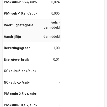
PM<sub>2.5,v</sub>
0,024
PM<sub>10,sl</sub>
0,005
Fiets -
Voertuigcategorie
gemiddeld
Aandrijflijn
Gemiddeld
Bezettingsgraad
1,00
Energieverbruik
0,01
CO<sub>2-eq</sub>
-
NO<sub>x</sub>
-
PM<sub>2.5,v</sub>
-
PM<sub>10,sl</sub>
-