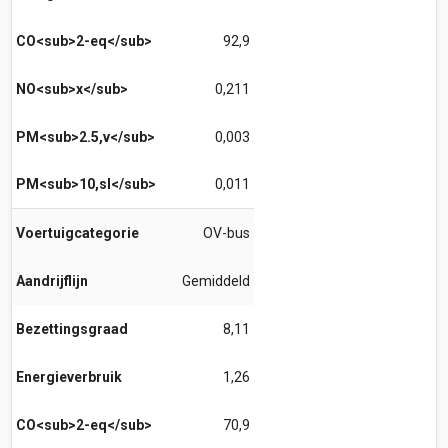
CO<sub>2-eq</sub>
92,9
NO<sub>x</sub>
0,211
PM<sub>2.5,v</sub>
0,003
PM<sub>10,sl</sub>
0,011
Voertuigcategorie
OV-bus
Aandrijflijn
Gemiddeld
Bezettingsgraad
8,11
Energieverbruik
1,26
CO<sub>2-eq</sub>
70,9