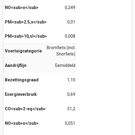
NO<sub>x</sub>
0,249
PM<sub>2.5,v</sub>
0,01
PM<sub>10,sl</sub>
0,008
Bromfiets (incl.
Voertuigcategorie
Snorfiets)
Aandrijflijn
Gemiddeld
Bezettingsgraad
1,10
Energieverbruik
0,69
CO<sub>2-eq</sub>
51,2
NO<sub>x</sub>
0,051