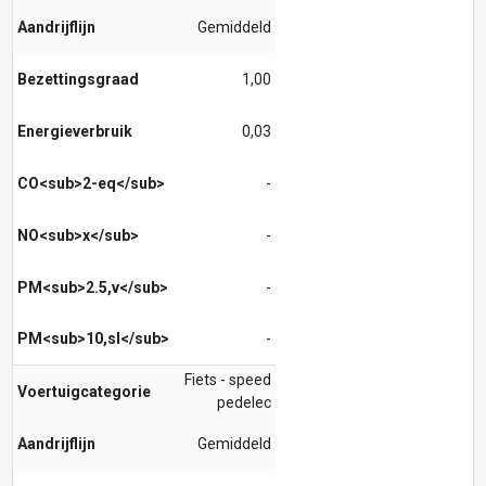
Aandrijflijn
Gemiddeld
Bezettingsgraad
1,00
Energieverbruik
0,03
CO<sub>2-eq</sub>
-
NO<sub>x</sub>
-
PM<sub>2.5,v</sub>
-
PM<sub>10,sl</sub>
-
Fiets - speed
Voertuigcategorie
pedelec
Aandrijflijn
Gemiddeld