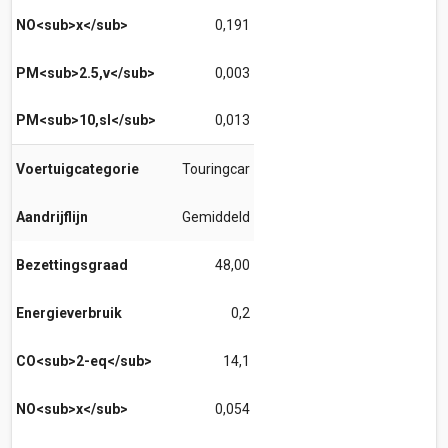
NO<sub>x</sub>
0,191
PM<sub>2.5,v</sub>
0,003
PM<sub>10,sl</sub>
0,013
Voertuigcategorie
Touringcar
Aandrijflijn
Gemiddeld
Bezettingsgraad
48,00
Energieverbruik
0,2
CO<sub>2-eq</sub>
14,1
NO<sub>x</sub>
0,054