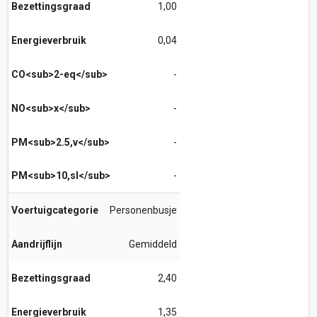
Bezettingsgraad
1,00
Energieverbruik
0,04
CO<sub>2-eq</sub>
-
NO<sub>x</sub>
-
PM<sub>2.5,v</sub>
-
PM<sub>10,sl</sub>
-
Voertuigcategorie
Personenbusje
Aandrijflijn
Gemiddeld
Bezettingsgraad
2,40
Energieverbruik
1,35