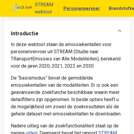
STREAM
Personenvervoer
Brandstofke
webtool
Introductie
In deze webtool staan de emissiekentallen voor
personenvervoer uit STREAM (Studie naar
TRansportEmissies van Alle Modaliteiten), berekend
voor de jaren 2020, 2021, 2022 en 2030.
De “basismodus” bevat de gemiddelde
emissiekentallen van de modaliteiten. Er is ook een
geavanceerde zoekfunctie beschikbaar waarin meer
detailfilters zijn opgenomen. In beide opties heeft u
de mogelijkheid om zowel de zoekresultaten als de
gehele dataset met emissiekentallen te downloaden.
Nadere uitleg van de zoekfunctionaliteit staat op de
pagina
uitleg
. Daarnaast bevat het rapport
STREAM