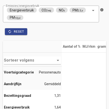
Emissies/energieverbruik
Energieverbruik
CO
NO
PM
2-eq
x
2.5,v
PM
10,sl
RESET
Aantal of %
MJ/rkm
gram/
Sorteer volgens
Voertuigcategorie
Personenauto
Aandrijflijn
Gemiddeld
Bezettingsgraad
1,31
Energieverbruik
1,64