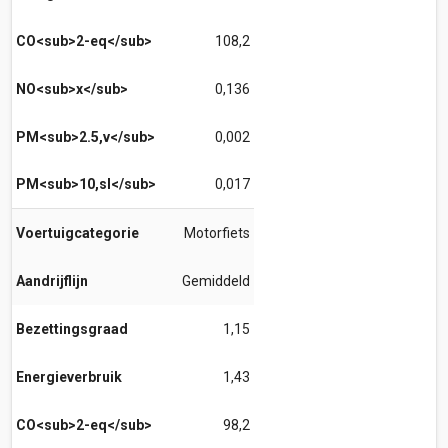
CO<sub>2-eq</sub>
108,2
NO<sub>x</sub>
0,136
PM<sub>2.5,v</sub>
0,002
PM<sub>10,sl</sub>
0,017
Voertuigcategorie
Motorfiets
Aandrijflijn
Gemiddeld
Bezettingsgraad
1,15
Energieverbruik
1,43
CO<sub>2-eq</sub>
98,2